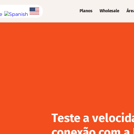
Planos
Wholesale
Áre
Teste a veloci
conexão com a