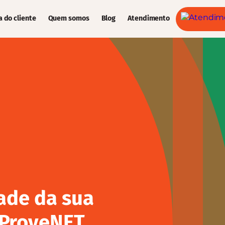
a do cliente
Quem somos
Blog
Atendimento
dade da sua
 ProveNET