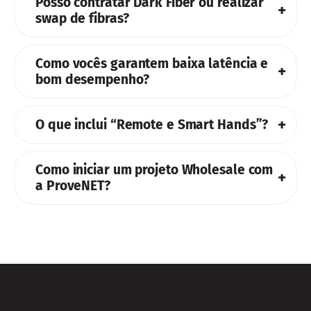
Posso contratar Dark Fiber ou realizar
Lourdes – Fortaleza.
noc@provenet.com.br
ou
swap de fibras?
contato@provenet.com.br
.
Sim. Oferecemos pares de fibra apagada e
Como vocês garantem baixa latência e
possibilidade de swap com outras operadoras
bom desempenho?
conforme viabilidade de rota.
A presença em todos os data centers de Fortaleza e
O que inclui “Remote e Smart Hands”?
a malha de peering/PNI contribuem para menor
latência e melhor performance de tráfego.
Execução local de tarefas técnicas sob demanda
Como iniciar um projeto Wholesale com
em data centers, do básico ao avançado, com
a ProveNET?
relatório e suporte remoto complementar quando
necessário.
Use o formulário “Converse com nossos
especialistas” na página Wholesale, ou contate
diretamente o NOC/Comercial no telefone e
WhatsApp
(85) 2134-0000
– e-mail:
noc@provenet.com.br
.