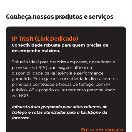
Conheça nossos produtos e serviços
Todos os serviços que o seu negócio precisa.
IP Trasit (Link Dedicado)
Conectividade robusta para quem precisa de
desempenho máximo.
Solução ideal para grandes empresas, operadoras e
provedores (ISPs) que exigem altíssima
disponibilidade, baixa latência e performance
garantida. Entregamos conectividade direta com os
principais conteúdos e trocas de tráfego, com IP
público, ASN próprio ou roteamento personalizado
via BGP.
Infraestrutura preparada para altos volumes de
tráfego e rotas otimizadas para o backbone da
internet.
Entre em contato